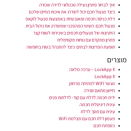
איך לבחור פתרון נעילה טכנולוגי לדירה שכורה
כיצד מנעול חכם יכול לשדרג את איכות החיים שלכם
דלת כניסה חכמה ומאובטחת באמצעות מנעול לוקאפ
מנעול חכם: השינוי המהפכני שמשדרג את ניהול הבית
היתרונות של מנעולים חכמים בשכירות לטווח קצר
פתרון מתקדם עם נוחות מקסימלית
תופעת הפריצות לבתים: כיצד להתנהל בטוח בחופשה
מוצרים
LockApp X – ערכה מלאה
LockApp X
מגשר WIFI לפתיחה מרחוק
חיישן מתאם סגירה
ידית חכמה לדלת עם קוד- לדלתות פנים
עינית דיגיטלית חכמה
עינית עם מסך לדלת
פעמון דלת חכם עם מצלמת WiFi
כספתח חכם