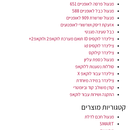
מנעול פרסה לאופניים 651
מנעול כבל לאופניים 588
מנעול שרשרת 909 לאופניים
אזעקת דיסק ושרשורי לאופנועים
כבל טעינה מגנטי
צילינדר לוקסיס ID תואם מערכת לוקאפ2 ולוקאפ2+
צילינדר לוקסיס id
צילינדר קילוקס
מנעול כספת עליון
סוללות נטענות ללוקאפ
צילינדר עבור לוקאפ X
צילינדר במידה מיוחדת
קודן משולב קוד וביומטרי
התקנה ושירות עבור לוקאפ
קטגוריות מוצרים
מנעול חכם לדלת
SMART