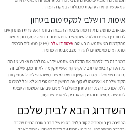
המנעולים המובילים מגיעים עם צילינדר נסתר ומפתח מכאני לחירום
שמאפשר פתיחה עוקפת טכנולוגיה במקרה הצורך.
אימות דו שלבי למקסימום ביטחון
אם אתם מחפשים את רמת האבטחה הגבוהה ביותר האפשרית הפתרון אינו
לבחור בין השניים אלא להשתמש בשניהם יחד. בדומה למערכות מחשוב
מתקדמות המשתמשות בשיטת
אימות דו שלבי
(2FA) מנעולים חכמים
ומתקדמים מאפשרים להגדיר מצב אבטחה מחמיר.
במצב זה כדי לפתוח את הדלת המשתמש יידרש גם להניח אצבע מזוהה
על הסורק הביומטרי וגם להקיש קוד אישי תקין מיד לאחר מכן. שילוב זה
מבטיח שאפילו במקרה הקיצון והתיאורטי שבו מישהו הצליח להעתיק את
הקוד שלכם או איכשהו לעקוף את החיישן הביומטרי הוא לא יוכל להיכנס
ללא המרכיב השני. זהו פתרון מושלם לזמנים שבהם המשפחה יוצאת
לחופשה ממושכת והבית נשאר ריק למספר שבועות.
השדרוג הבא לבית שלכם
הבחירה בין ביומטריה לקוד תלויה בסופו של דבר באורח החיים שלכם
ובהרכב המשפחתי. עבור משפחות עם ילדים קטנים שנוטים לאבד