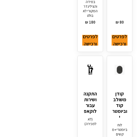
במידה
והצילינדר
המקורי לא
בולט
₪
180
₪
80
לפרטים
לפרטים
ורכישה
ורכישה
קודן
התקנה
משולב
ושירות
קוד
עבור
וביומטר
לוקאפ
י
(לא
למכירה)
לוח
ביומטרי+מ
קשים