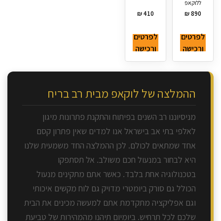
ללוקאפ
₪
410
₪
890
לפרטים
לפרטים
ורכישה
ורכישה
ההמלצה של לוקאפ מבית רב בריח
מניסיוננו רב השנים בפיתוח והתקנת פתרונות מיגון
לאלפי בתי אב בישראל אנו למדים שאין פתרון קסם
אחד שמתאים לכולם. לכן ההמלצה החד משמעית שלנו
היא לבחור במנעול חכם משולב. אל תסתפקו
בטכנולוגיה אחת בלבד. כאשר אתם מתקינים מנעול
הכולל גם סורק ביומטרי מדויק גם לוח מקשים איכותי
וגם אפליקציה מתקדמת אתם למעשה מכינים את הבית
שלכם לכל תרחיש. ביומיום תיהנו מהמהירות של טביעת