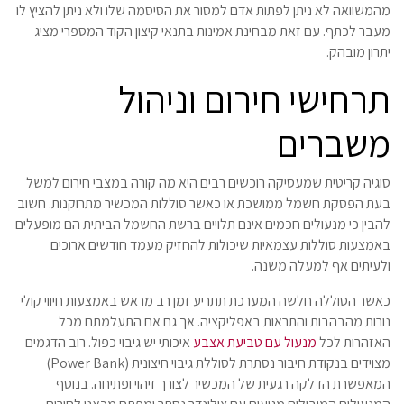
מהמשוואה לא ניתן לפתות אדם למסור את הסיסמה שלו ולא ניתן להציץ לו
מעבר לכתף. עם זאת מבחינת אמינות בתנאי קיצון הקוד המספרי מציג
יתרון מובהק.
תרחישי חירום וניהול
משברים
סוגיה קריטית שמעסיקה רוכשים רבים היא מה קורה במצבי חירום למשל
בעת הפסקת חשמל ממושכת או כאשר סוללות המכשיר מתרוקנות. חשוב
להבין כי מנעולים חכמים אינם תלויים ברשת החשמל הביתית הם מופעלים
באמצעות סוללות עצמאיות שיכולות להחזיק מעמד חודשים ארוכים
ולעיתים אף למעלה משנה.
כאשר הסוללה חלשה המערכת תתריע זמן רב מראש באמצעות חיווי קולי
נורות מהבהבות והתראות באפליקציה. אך גם אם התעלמתם מכל
האזהרות לכל
מנעול עם טביעת אצבע
איכותי יש גיבוי כפול. רוב הדגמים
מצוידים בנקודת חיבור נסתרת לסוללת גיבוי חיצונית (Power Bank)
המאפשרת הדלקה רגעית של המכשיר לצורך זיהוי ופתיחה. בנוסף