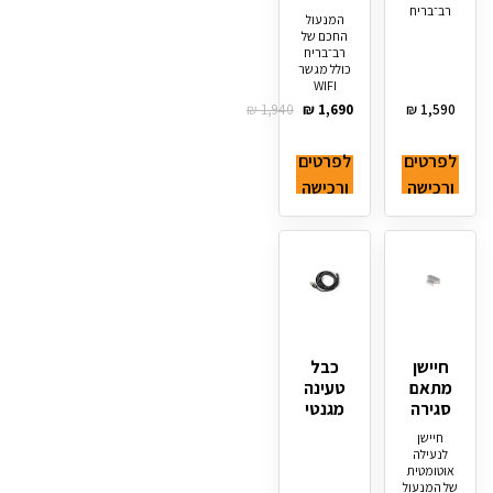
רב־בריח
המנעול
החכם של
רב־בריח
כולל מגשר
WIFI
₪
1,940
₪
1,690
₪
1,590
לפרטים
לפרטים
ורכישה
ורכישה
חיישן
כבל
מתאם
טעינה
סגירה
מגנטי
חיישן
לנעילה
אוטומטית
של המנעול