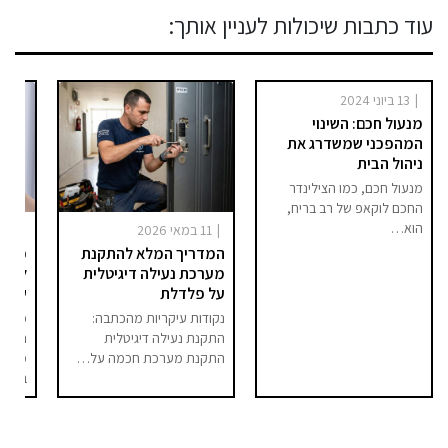
עוד כתבות שיכולות לעניין אותך:
|
13 ביוני 2024
מנעול חכם: השינוי
המהפכני שמשדרג את
ניהול הבית
מנעול חכם, כמו הצילינדר
החכם לוקאפ של רב בריח,
הוא…
|
|
11 במאי 2026
23 בפברואר 2026
המדריך המלא להתקנת
כיצד 
מערכת נעילה דיגיטלית
לשדר
על פלדלת
שלכם
נקודות עיקריות מהכתבה:
כולנו
התקנת נעילה דיגיטלית
הזה ש
התקנת מערכת חכמה על…
מהבית
בדרכ