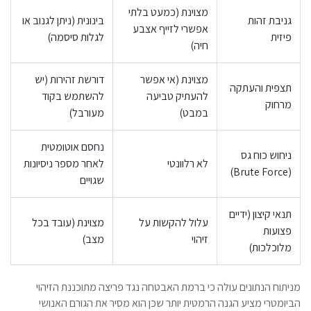
מצוינת (כמעט בלתי
גניבת זהות
בינונית (ניתן לגנוב או
אפשרי לזייף אצבע
פיזית
לגלות סיסמה)
חיה)
מצוינת (אי אפשר
דורשת זהירות (יש
תצפית והעתקה
להעתיק טביעה
להשתמש בקוד
מרחוק
במבט)
מעורבל)
נחסם אוטומטית
ניחוש כוח גס
לא רלוונטי
לאחר מספר ניסיונות
(Brute Force)
שגויים
תנאי קיצון (ידיים
עלול להקשות על
מצוינת (עובד בכל
פצועות
זיהוי
מצב)
מלוכלכות)
מניתוח הנתונים עולה כי ברמת האבטחה נגד פריצה מתוכננת הזיהוי
הביומטרי מציע הגנה הרמטית יותר שכן הוא מסיר את הגורם האנושי