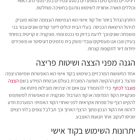
דיגיטליים מתקדמים המופעלים במגע עמידים בפני פגעי מזג האוויר
וכוללים תאורה אחורית לשימוש נוח גם בחשיכה מוחלטת.
היתרון הגדול ביותר של קוד אישי הוא הגמישות העצומה שהוא מעניק
לניהול הרשאות הכניסה. בעלי הבית יכולים לייצר קודים שונים עבור בני
משפחה שונים וכך לדעת בדיוק מי נכנס ומתי. פונקציה זו קריטית במיוחד
בעידן שבו אנו מעסיקים עובדי משק בית מזמינים דוגיסיטר או משכירים
יחידות דיור לתקופות קצרות.
הגנה מפני הצצה ושיטות פריצה
אחד החששות המרכזיים בשימוש בקוד אישי הוא האפשרות שמישהו יצפה
מהצד בזמן ההקשה תופעה המוכרת בעולם אבטחת המידע בשם
הצצה
מעבר לכתף
. כדי להתמודד עם איום זה יצרניות מובילות פיתחו את
פונקציית הקוד המדומה או קוד הערבול. פונקציה זו מאפשרת למשתמש
להקיש רצף של ספרות אקראיות לפני ואחרי הקוד האמיתי. המערכת תדע
לזהות את הקוד הנכון מתוך הרצף הארוך וכך תבלבל צופים בלתי רצויים
שניסו לעקוב אחר תנועות האצבע.
יתרונות השימוש בקוד אישי