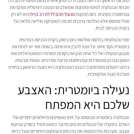
המכאני הראשון. הדרישה הגוברת לביטחון אישי ולנוחות תפעולית הובילה
חברות טכנולוגיה לפתח פתרונות שמשלבים הצפנה דיגיטלית מתקדמת
עם חומרה מסיבית. כיום התקנת
מנעול חכם לדלת רב בריח
היא לא רק
סמל סטטוס אלא החלטה צרכנית חכמה המעניקה שליטה מלאה על
בקרת הכניסה לבית.
שתי טכנולוגיות בולטות שולטות כיום בשוק בקרת הכניסה הפרטית:
ביומטריה וקוד אישי. על מנת להבין איזו שיטה בטוחה יותר יש לנתח את
מנגנון הפעולה של כל אחת מהן את נקודות התורפה הפוטנציאליות ואת
האופן שבו הן מתמודדות עם ניסיונות פריצה מודרניים. מומחי אבטחה
ברחבי העולם מסכימים כי הבנת הטכנולוגיה היא הצעד הראשון בבחירת
מערכת הגנה אפקטיבית.
נעילה ביומטרית: האצבע
שלכם היא המפתח
טכנולוגיה ביומטרית מבוססת על זיהוי מאפיינים פיזיולוגיים ייחודיים של
האדם. במקרה של מנעולים חכמים מדובר כמעט תמיד בסורק טביעות
אצבע. מערכות אלו ממפות את הרכסים והעמקים הייחודיים שעל כריות