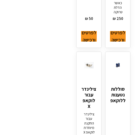
כאשר
הדלת
טרוקה
₪
50
₪
250
לפרטים
לפרטים
ורכישה
ורכישה
סוללות
צילינדר
נטענות
עבור
ללוקאפ
לוקאפ
X
צילינדר
עבור
התקנה
מיוחדת
לוקאפ X