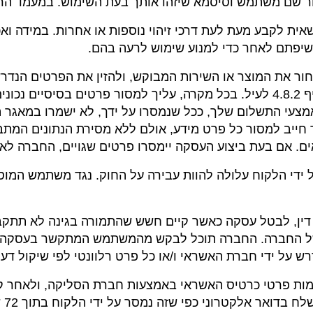
חור שם משתמש וסיסמא שיזהו אותך בעת השימוש. במעמד הר
אית לקבע מעת לעת דרכי זיהוי נוספות או אחרות. במידה ו
יפתם לאחר כדי למנוע שימוש לרעה בהם.
 לבחור את המוצר או השירות המבוקש, ולהזין את הפרטים הנ
להלן:
מצעי התשלום שלך, ככל שנמסרו על ידך, לא ישמרו במאגר
נך חייב למסור כל פרט מידע, אולם ללא מסירת הנתונים המ
ים. אם בעת ביצוע העסקה יימסרו פרטים שגויים, החברה ל
ה על ידי הלקוח עלולה להוות עבירה על החוק. נגד משתמש המ
לכל דין, לבטל עסקה כאשר קיים חשש שהתמורה בגינה לא תתק
ל החברה. החברה תוכל לבקש מהמשתמש המתקשר בעסקה כל 
על ידי חברת האשראי ו/או כל פרט רלוונטי לפי שיקול דעתה
ע אימות פרטי כרטיס האשראי באמצעות חברת הסליקה, ולאחר
ני כפי שזה נמסר על ידי הלקוח בתוך 72 שעות ממועד אישור התשלום (להלן: