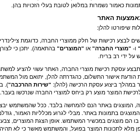
תמונות כאמור נשמרות במלואן לטובת בעלי הזכויות בהן.
ת שיפורטו להלן:
ם לבצע רכישות של חלק ממוצרי החברה, כדוגמת צילינדרים ח
ו-
"מוצרי החברה"
או
"המוצרים"
בהתאמה). יתכן כי לצור
על ידי רב בריח.
תבצע עסקת רכישת מוצרי החברה, האתר עשוי להציע למשתמש
הודעת אישור התשלום, כהגדרתה להלן, יתואם מול המשתמש
ר במהלך ביצוע עסקת הרכישה (להלן:
"שירות ההרכבה"
). 
 לרכישת המוצר מוצע רק ביחס למוצרי החברה שנרכשו בעבר.
 החברה, המוצגים באתר הנם להמחשה בלבד. ככל שהמשתמש יב
המוצגים בתמונות באתר. מבלי לגרוע מכלליות האמור, גודל
ן בו הם מוצגים במכשיר המשתמש. אופן הצגת המוצרים, צבע
מלא לתכונות המוצר בפועל, והמשתמש מאשר כי לא תהיה לו 