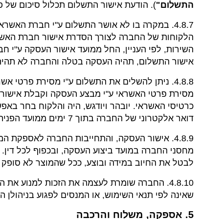
התשלום"
). הודעת אישור התשלום תכלול סיכום של פ
4.8.7. במקרה בו לא אושר התשלום ע"י חברת האש
הלקוחות של החברה לצורך הסדרת אישור חברת האשרא
השירות, לפי העניין, החל ממועד אישור העסקה ע"י ח
אישור התשלום, תהיה העסקה בטלה והחברה לא תהיה 
4.8.8. ניתן להשלים את התשלום ע"י מסירת פרט
מסירת פרטי האשראי ע"י מבצע העסקה וקבלת אישור 
כרטיסי האשראי. יובהר ויודגש, היה והלקוח בחר באפ
דואר אלקטרוני של החברה בתוך 7 ימים ממועד הפניה, תהייה החברה זכאית לבטל את עסקה, בכפוף לכל דין.
4.8.9. אישור העסקה, והתחייבות החברה לאספקת 
מחסני החברה במועד ביצוע העסקה, ובכפוף לכל דין.
לבטל את החיוב במידה ובוצע, ככל שהמוצר לא סופק 
4.8.10. החברה שומרת לעצמה את הזכות למנוע 
שאינה לפי תנאי השימוש, או המנסים לפגוע בניהולן ה
5. אספקה, משלוח והרכבה