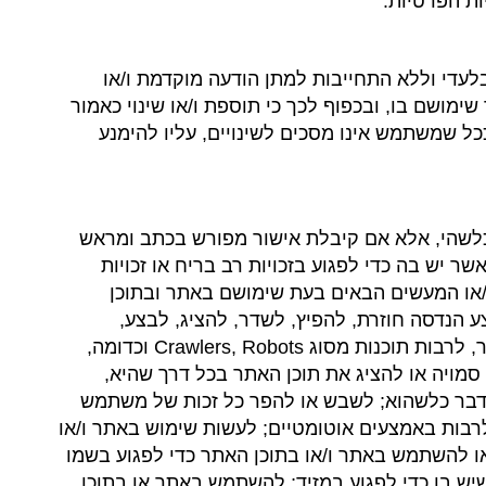
ות הפרטיות.
עדי וללא התחייבות למתן הודעה מוקדמת ו/או
מושם בו, ובכפוף לכך כי תוספת ו/או שינוי כאמור
כל שמשתמש אינו מסכים לשינויים, עליו להימנע
 כלשהי, אלא אם קיבלת אישור מפורש בכתב ומראש
 יש בה כדי לפגוע בזכויות רב בריח או זכויות
/או המעשים הבאים בעת שימושם באתר ובתוכן
 הנדסה חוזרת, להפיץ, לשדר, להציג, לבצע,
לשכפל, לפרסם ולאחסן את תוכן האתר, כולו או חלק; להפעיל או לאפשר הפעלת כל יישום מחשב או כל אמצעי אחר, לרבות תוכנות מסוג Crawlers, Robots וכדומה,
או אחזור אוטומטי של תוכן האתר; להציג תוכן מהאתר בתוך מסגרת (iframe) גלויה או סמויה או להציג את תוכן האתר בכל דרך שהיא,
 דבר כלשהוא; לשבש או להפר כל זכות של משתמש
בות באמצעים אוטומטיים; לעשות שימוש באתר ו/או
ו להשתמש באתר ו/או בתוכן האתר כדי לפגוע בשמו
שיש בו כדי לפגוע במזיד; להשתמש באתר או בתוכן