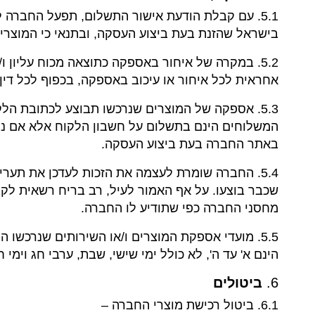
5.1. עם קבלת הודעת אישור התשלום, תפעל החברה 
בישראל שהזנת בעת ביצוע העסקה, ובתנאי כי המוצרים
5.2. במקרה של איחור באספקה כתוצאה מכוח עליון
אחראית לכל איחור או עיכוב באספקה, בכפוף לכל דין.
5.3. אספקה של המוצרים שנרכשו תבוצע לכתובת הלקוח באמצעות החברה ו/או באמצעות חברת שילוח חיצונית, בהתאם לבחירת החברה (להלן:
המשלוחים הינם בתשלום על חשבון הלקוח אלא אם נק
באתר החברה בעת ביצוע העסקה.
5.4. החברה שומרת לעצמה את הזכות לעדכן את תער
שכבר בוצעו. על אף האמור לעיל, רב בריח רשאית לקב
מחסני החברה כפי שתודיע לו החברה.
5.5. מועדי אספקת המוצרים ו/או השירותים שנרכ
הינם א' עד ה', לא כולל ימי שישי, שבת, ערבי חג וימי ח
6.
ביטולים
6.1. ביטול רכישת מוצרי החברה –