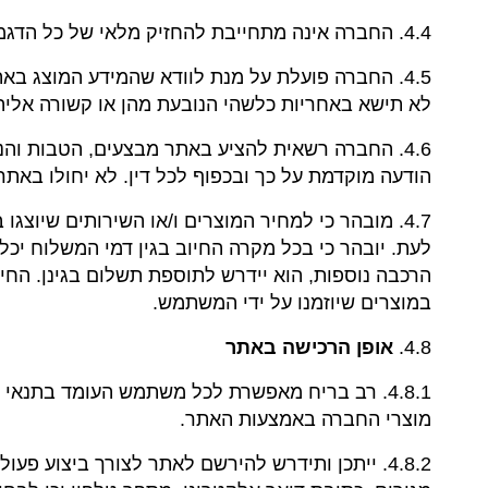
4.4. החברה אינה מתחייבת להחזיק מלאי של כל הדגמים ו/או של כל המוצרים שתמונותיהם מופיעות באתר.
4.5. החברה פועלת על מנת לוודא שהמידע המוצג באת
לא תישא באחריות כלשהי הנובעת מהן או קשורה אליהן,
4.6. החברה רשאית להציע באתר מבצעים, הטבות ו
הודעה מוקדמת על כך ובכפוף לכל דין. לא יחולו בא
4.7. מובהר כי למחיר המוצרים ו/או השירותים שיוצג
לעת. יובהר כי בכל מקרה החיוב בגין דמי המשלוח יכל
הרכבה נוספות, הוא יידרש לתוספת תשלום בגינן. החיובי
במוצרים שיוזמנו על ידי המשתמש.
4.8.
אופן הרכישה באתר
מוצרי החברה באמצעות האתר.
4.8.2. ייתכן ותידרש להירשם לאתר לצורך ביצוע