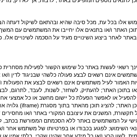
 לתנאים נוספים המופיעים באתר, לרבות, אך לא רק, מדיני
וש אלו בכל עת, מכל סיבה שהיא ובהתאם לשיקול דעתה הבל
וכן האתר ו/או בתנאים אלו יחייבו את המשתמשים עם המשך שי
אתר לאחר ביצוע השינויים מעיד על הסכמה לשינויים אלו. כ
 ואינך רשאי לעשות באתר כל שימוש הקשור לפעילות מסחרית
שים אינם רשאים לבצע פעולה כלשהי שבניגוד לדין ו/או אשר
יות האמור לעיל משתמשים אינם רשאים לבצע את הפעולות ו
 בתוכן האתר; להעתיק, לשחזר, לשנות, לעבד, לתרגם, לבצע
לשם חיפוש, סריקה, העתקה 
ול תקשורת, המשנים את עיצובם המקורי באתר ו/או מחסירים
 אישי על המשתמשים באתר ללא הסכמתם המפורשת בכתב, לר
אי השימוש; לפגוע בכבודו או בפרטיותו של משתמש אחר ו/א
ת, לשון הרע ו/או כל מידע אחר שהינו שקרי, בלתי אמין או 