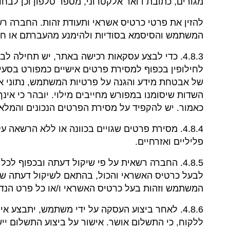
מגורים, כתובת דואר אלקטרוני, מספר טלפון וכן לב
להזין את פרטי כרטיס אשראי ותעודת זהות. החברה רש
המשתמש והסיסמא בסודיות ולהימנע מהעברתם או חש
4.8.3. כדי לבצע עסקאות רכישה באתר, יש תחילה
לחילופין בכפוף למסירת פרטים אישיים כמפורט בסעיף 4.8.2 לעיל. בכל מקרה, עליך למסור פרטים בסיסיים נכונים ומדויקים (
של אבטחת מידע והגנה על פרטיות המשתמש, נתוני א
השדות שיסומנו במפורש מחייבים מילוי. יובהר כי אי
כאמור. יש להקפיד על מסירת הפרטים הנכונים והמלא
4.8.4. מסירת פרטים שגויים בכוונה או ללא הרשא
פליליים ואזרחיים.
4.8.5. החברה רשאית על פי שיקול דעתה ובכפוף 
לבעל כרטיס האשראי והכול, בהתאם לשיקול דעתה ש
המשתמש וזהות בעל כרטיס האשראי ו/או כל פרט הנדרש 
4.8.6. לאחר ביצוע העסקה על ידי משתמש, יתבצ
ללקוח, כי התשלום אושר. אישור על ביצוע התשלום יישלח בדואר אלקטרו