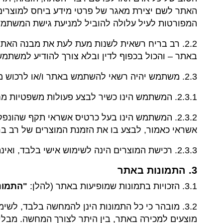
האתר לשם יצירת מאגר של פרטי מידע ביחס למוצרים ה
המפורטות לעיל עלולה להוביל למניעת גישת המשתמש ל
2.2. רב בריח רשאית לשנות מעת לעת את מבנה האת
באתר – והכול בכפוף לדין ובלא צורך להודיע למשתמש 
2.3. משתמש יהיה רשאי להשתמש באתר ו/או לרכוש מוצרי ו/או שירותי רב בריח באתר כל עוד ימלא אחר התנאים המצטברים המפורטים להלן:
2.3.1. המשתמש הינו כשיר לבצע פעולות משפטיות מחייבות, לרבות כך שמלאו למשתמש 18 שנה או יותר בעת ביצוע ההזמנה.
2.3.2. המשתמש הינו בעל כרטיס אשראי תקף שהונ
אשראי כאמור, לבצע בו את הזמנת המוצרים של רב בר
2.3.3. רכישת המוצרים הינה לשימוש אישי בלבד, ואינה מיועדת לשימוש מסחרי כלשהו.
3. התמונות באתר
3.1. הזכויות בתמונות שמופיעות באתר (להלן:
"התמונ
3.2. מובהר כי כל התמונות הינן להמחשה בלבד, לשי