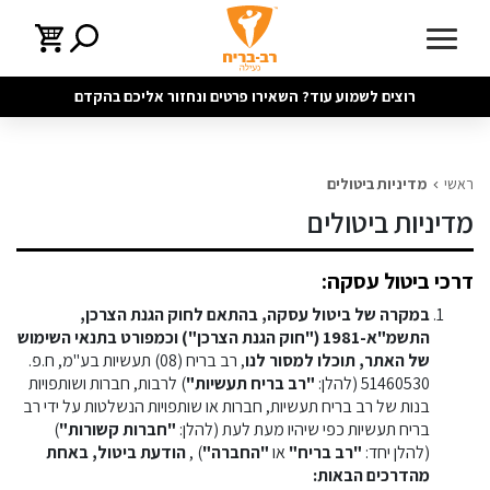
רוצים לשמוע עוד? השאירו פרטים ונחזור אליכם בהקדם
ראשי
מדיניות ביטולים
מדיניות ביטולים
דרכי ביטול עסקה:
במקרה של ביטול עסקה, בהתאם לחוק הגנת הצרכן,
התשמ"א-1981 ("חוק הגנת הצרכן") וכמפורט בתנאי השימוש
של האתר, תוכלו למסור לנו
, רב בריח (08) תעשיות בע"מ, ח.פ.
51460530 (להלן:
"רב בריח תעשיות"
) לרבות, חברות ושותפויות
בנות של רב בריח תעשיות, חברות או שותפויות הנשלטות על ידי רב
בריח תעשיות כפי שיהיו מעת לעת (להלן:
"חברות קשורות"
)
(להלן יחד:
"רב בריח"
או
"החברה"
) ,
הודעת ביטול, באחת
מהדרכים הבאות: