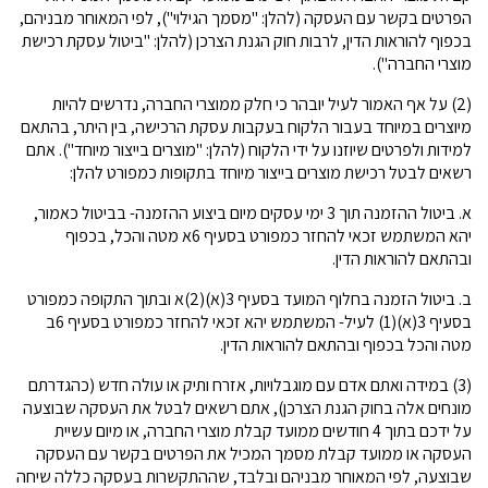
הפרטים בקשר עם העסקה (להלן: "מסמך הגילוי"), לפי המאוחר מבניהם,
בכפוף להוראות הדין, לרבות חוק הגנת הצרכן (להלן: "ביטול עסקת רכישת
מוצרי החברה").
(2) על אף האמור לעיל יובהר כי חלק ממוצרי החברה, נדרשים להיות
מיוצרים במיוחד בעבור הלקוח בעקבות עסקת הרכישה, בין היתר, בהתאם
למידות ולפרטים שיוזנו על ידי הלקוח (להלן: "מוצרים בייצור מיוחד"). אתם
רשאים לבטל רכישת מוצרים בייצור מיוחד בתקופות כמפורט להלן:
א. ביטול ההזמנה תוך 3 ימי עסקים מיום ביצוע ההזמנה- בביטול כאמור,
יהא המשתמש זכאי להחזר כמפורט בסעיף 6א מטה והכל, בכפוף
ובהתאם להוראות הדין.
ב. ביטול הזמנה בחלוף המועד בסעיף 3(א)(2)א ובתוך התקופה כמפורט
בסעיף 3(א)(1) לעיל- המשתמש יהא זכאי להחזר כמפורט בסעיף 6ב
מטה והכל בכפוף ובהתאם להוראות הדין.
(3) במידה ואתם אדם עם מוגבלויות, אזרח ותיק או עולה חדש (כהגדרתם
מונחים אלה בחוק הגנת הצרכן), אתם רשאים לבטל את העסקה שבוצעה
על ידכם בתוך 4 חודשים ממועד קבלת מוצרי החברה, או מיום עשיית
העסקה או ממועד קבלת מסמך המכיל את הפרטים בקשר עם העסקה
שבוצעה, לפי המאוחר מבניהם ובלבד, שההתקשרות בעסקה כללה שיחה