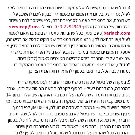
4. ככל שאתם מבקשים לבטל עסקת רכישת מוצרי החברה בהתאם לאמור
לעיל, אחרי שקיבלתם את המוצרים כאמור לידיכם, עליכם להשיב, על
חשבונכם, את המוצרים כאמור לסניפי החברה, כפי שיימסר לכם בשירות
הלקוחות של החברה (טלפון:
073-2294949
; דוא"ל:
servicep@rav-
bariach.com
). עם זאת, ככל שהביטול כאמור שבוצע בהתאם לאמור
לעיל ו/או בהתאם לדין, נבע מפגם במוצרים שמבוקש לבטל את רכישתם,
אי התאמה בין המוצרים כאמור לבין הפרטים שנמסרו לכם בהתאם לדין, אי
אספקת המוצרים כאמור במועד שנקבע ו/או בשל הפרה אחרת כלשהי
שבוצעה על ידי החברה ביחס לרכישת המוצרים כאמור (להלן ביחד:
"פגם"
), אנחנו או מי מטעמנו נאסוף את המוצרים כאמור מהמקום בו
נמסרו לכם והכל, בהתאם ובכפוף להוראות חוק הגנת הצרכן.
5. במקרה של ביטול עסקת רכישת מוצרי החברה ו/או עסקת שירות
ההרכבה, כהגדרתם לעיל – בכפוף לקבלת הודעת הביטול על ידינו, אנחנו
נשיב לכם את התמורה ששולמה על ידכם בגין העסקה שבוטלה, בתוך 14
ימים מיום קבלת הודעת הביטול. במקרה זה, נהיה רשאים לגבות מכם דמי
ביטול בשיעור של 5% ממחיר העסקה שבוטלה, או 100 ₪, לפי הנמוך
מבין השניים ובלבד, שהביטול לא נבע מפגם כהגדרתו לעיל, שאז תשיב
החברה, את מלוא התמורה ששולמה מבלי לגבות דמי ביטול והכל, בכפוף
לחוק הגנת הצרכן. יובהר כי אין באמור כדי לגרוע מחיובכם בגין שירות
ההרכבה ככל שהוזמן על ידכם וככל שלא בוטל בהתאם לסעיף 3(ב)