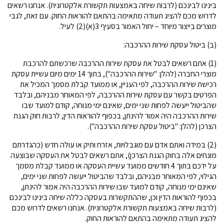
בינינו לבינכם (לרבות שיחה באמצעות תקשורת אלקטרונית). אנחנו רשאים
לדרוש מכם להציג תעודה מתאימה בהתאם להוראות החוק. עם זאת, לגבי
מוצרים בייצור מיוחד – יחול האמור בסעיף 3(א)(2) לעיל.
(ב) ביטול עסקת שירות ההרכבה:
(1) אתם רשאים לבטל את עסקת שירות ההרכבה שרכשתם להרכבת
מוצרי החברה (להלן: "שירות ההרכבה"), בתוך 14 ימים מיום עשיית עסקת
רכישת שירות ההרכבה, לפי העניין, או ממועד קבלת מסמך המכיל את
הפרטים בקשר עם עסקת שירות ההרכבה, לפי המאוחר מבניהם, ובלבד
שהביטול ייעשה לפחות שני ימים, שאינם ימי מנוחה, קודם למועד שבו
שירות ההרכבה היה אמור להינתן, בכפוף להוראות הדין, לרבות חוק הגנת
הצרכן (להלן: "ביטול עסקת שירות ההרכבה").
(2) במידה ואתם אדם עם מוגבלויות, אזרח ותיק או עולה חדש (כהגדרתם
מונחים אלה בחוק הגנת הצרכן), אתם רשאים לבטל את העסקה שבוצעה
על ידכם בתוך 4 חודשים ממועד עשיית העסקה או ממועד קבלת מסמך
הגילוי, לפי המאוחר מבניהם, ובלבד שהביטול ייעשה לפחות שני ימים,
שאינם ימי מנוחה, קודם למועד שבו שירות ההרכבה היה אמור להינתן,
בכפוף להוראות הדין וכן, שההתקשרות בעסקה כללה שיחה בינינו לבינכם
(לרבות שיחה באמצעות תקשורת אלקטרונית). אנחנו רשאים לדרוש מכם
להציג תעודה מתאימה בהתאם להוראות החוק.