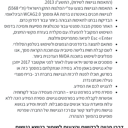
(התאמות נגישות לשירות), התשע"ג 2013.
התאמות הנגישות בוצעו עפ"י המלצות התקן הישראלי (ת"י 5568)
לנגישות תכנים באינטרנט ברמת AA ומסמך WCAG2.0 הבינלאומי.
הבדיקות נבחנו לתאימות הגבוהה ביותר עבור דפדפן כרום.
האתר מספק מבנה סמנטי עבור טכנולוגיות מסייעות ותמיכה בדפוס
השימוש המקובל להפעלה עם מקלדת בעזרת מקשי החיצים,
Enter ו- Esc ליציאה מתפריטים וחלונות.
מותאם לתצוגה בדפדפנים הנפוצים ולשימוש בטלפון הסלולרי.
לשם קבלת חווית גלישה מיטבית עם תוכנת הקראת מסך, אנו
ממליצים לשימוש בתוכנת NVDA העדכנית ביותר.
מסמכים או סרטוני וידאו שעלו לאתר לפני אוקטובר 2017 ייתכן
שלא נגישים באופן מלא. במידה שנתקלתם במסמך כזה או
בסרטון, תוכלו לפנות לרכזת הנגישות בחברת רב -בריח מוצרי
נעילה ואנחנו נדרג
להנגיש לכם את המידע.
מסירת מידע בפורמט נגיש – החברה מעמידה עבור לקוחותיה
אפשרות לקבלת מידע בפורמטים נגישים. מסירת המידע הינה ללא
עלות ומיועדת עבור אנשים עם מוגבלות. לפניות
ומידע בנושא
נגישות ניתן ליצור קשר עם רכז הנגישות של החברה שפרטיו
מופיעים בהמשך ההצהרה.
דרכי פנייה לבקשות והצעות לשיפור בנושא נגישות