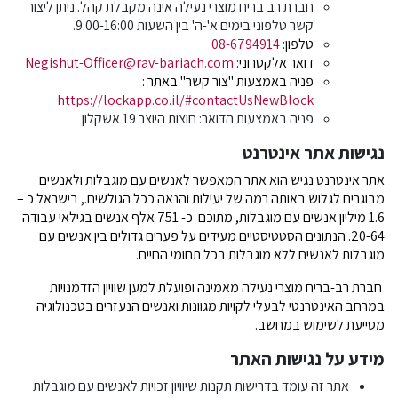
חברת רב בריח מוצרי נעילה אינה מקבלת קהל. ניתן ליצור
קשר טלפוני בימים א'-ה' בין השעות 9:00-16:00.
טלפון:
08-6794914
דואר אלקטרוני:
Negishut-Officer@rav-bariach.com
פניה באמצעות "צור קשר" באתר :
https://lockapp.co.il/#contactUsNewBlock
פניה באמצעות הדואר: חוצות היוצר 19 אשקלון
נגישות אתר אינטרנט
אתר אינטרנט נגיש הוא אתר המאפשר לאנשים עם מוגבלות ולאנשים
מבוגרים לגלוש באותה רמה של יעילות והנאה ככל הגולשים., בישראל כ –
1.6 מיליון אנשים עם מוגבלות, מתוכם כ- 751 אלף אנשים בגילאי עבודה
20-64. הנתונים הסטטיסטיים מעידים על פערים גדולים בין אנשים עם
מוגבלות לאנשים ללא מוגבלות בכל תחומי החיים.
חברת רב-בריח מוצרי נעילה מאמינה ופועלת למען שוויון הזדמנויות
במרחב האינטרנטי לבעלי לקויות מגוונות ואנשים הנעזרים בטכנולוגיה
מסייעת לשימוש במחשב.
מידע על נגישות האתר
אתר זה עומד בדרישות תקנות שיוויון זכויות לאנשים עם מוגבלות