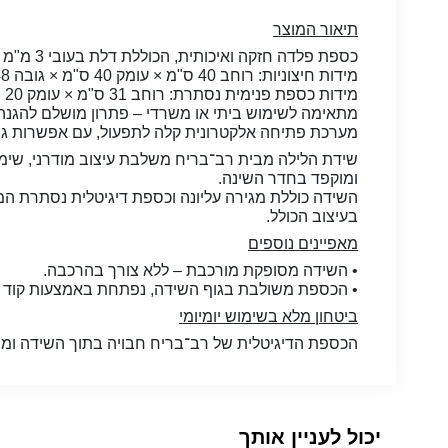
תיאור המוצר
כספת פלדה חזקה ואיכותית, הכוללת דלת בעובי 3 מ"מ ומעטפת בעובי 1.5 מ"מ, לשמירה מיטבית על חפצים אישיים.
מידות חיצוניות: רוחב 40 ס"מ × עומק 40 ס"מ × גובה 48 ס"מ
מידות כספת פנימית נסתרת: רוחב 31 ס"מ × עומק 20 ס"מ × גובה 20 ס"מ
מתאימה לשימוש ביתי או משרדי – פתרון מושלם להגנה על
מערכת פתיחה אלקטרונית קלה לתפעול, עם אפשרות גי
שידת הלילה מבית רב־בריח משלבת עיצוב מודרני, שימו
ומוקפד בחדר השינה.
השידה כוללת מגירה עליונה וכספת דיגיטלית נסתרת 
בעיצוב הכולל.
מאפיינים נוספים
• השידה מסופקת מורכבת – ללא צורך בהרכבה.
• הכספת משולבת בגוף השידה, נפתחת באמצעות קוד ד
ביטחון מלא בשימוש יומיומי
הכספת הדיגיטלית של רב־בריח חבויה בתוך השידה ומס
יכול לעניין אותך