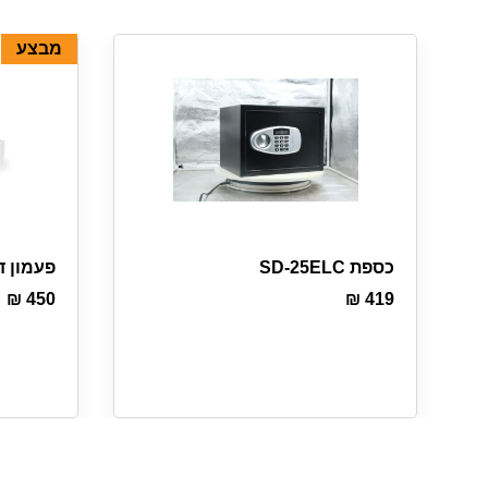
מבצע
כספת SD-25ELC
פעמון ד
₪
450
₪
419