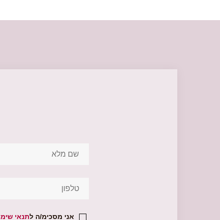
יצירת
קשר
תחתית
עמוד
אני מסכימ/ה ל
תנאי שימו