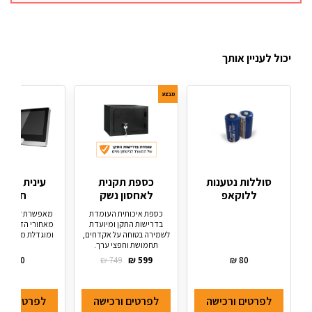
יכול לעניין אותך
מבצע
סוללות נטענות
כספת תקנית
עינית דיגי
ללוקאפ
לאחסון נשק
חכמה
כספת איכותית העומדת
מאפשרת לראות מ
בדרישות התקן ומיועדת
מאחורי הדלת בצ
לשמירה בטוחה על אקדחים,
ומוגדלת מכל מקו
תחמושת וחפצי ערך.
₪
650
₪
749
₪
599
₪
80
לפרטים ורכישה
לפרטים ורכישה
לפרטים ורכ