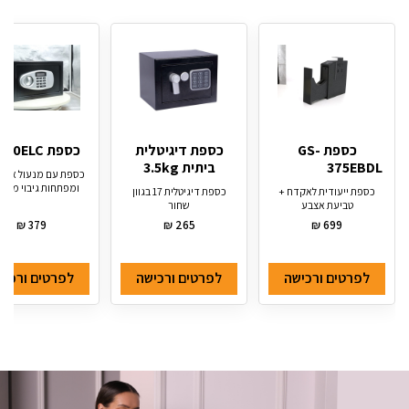
כספת GS-
כספת דיגיטלית
כספת SD-20ELC
375EBDL
ביתית 3.5kg
כספת עם מנעול אלקט
ומפתחות גיבוי מידה 0
כספת ייעודית לאקדח +
כספת דיגיטלית 17 בגוון
טביעת אצבע
שחור
₪
379
₪
265
₪
699
לפרטים ורכישה
לפרטים ורכישה
לפרטים ורכיש