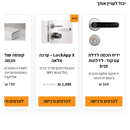
יכול לעניין אותך
מבצע
ידית חכמה לדלת
LockApp X – ערכה
קופסה שולחנ
עם קוד- לדלתות
מלאה
חכמה
פנים
המנעול החכם של רב־בריח
לשמירת מסמכים, נ
כולל מגשר WIFI
באמצעות טביעת אצב
ידית קוד אלקטרומכנית
אפליקציה
ביומטרית חכמה
₪
799
₪
1,940
₪
1,690
₪
500
לפרטים ורכישה
לפרטים ורכישה
לפרטים ורכיש