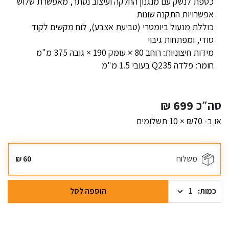
כספת לנשק עם מנגנון החלקה ועיצוב נסתר, מאפשרת שלוש
אפשרויות התקנה שונות
כוללת מנעול ביומטרי (טביעת אצבע), לוח מקשים לקוד
סודי, ומפתחות גיבוי
מידות חיצוניות: רוחב 80 × עומק 190 × גובה 375 מ"מ
חומר: פלדה Q235 בעובי 1.5 מ"מ
סה״כ
699
₪
או ב- ₪70 × 10 תשלומים
משלוח
60
₪
כמות
הוספה לסל